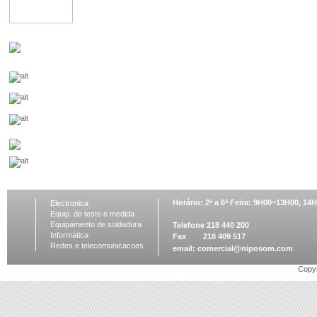
Horário: 2ª a 6ª Feira: 9H00~13H00, 1
Electronica
Equip. de teste e medida
Equipamento de soldadura
Telefone 218 440 200
Informática
Fax 218 409 517
Redes e telecomunicacoes
email:
comercial@niposom.com
Copyr