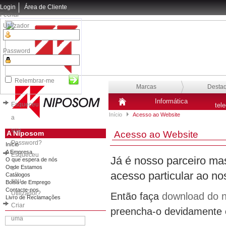
Login
Área de Cliente
Fechar
Utilizador
Password
Relembrar-me
Marcas
Desta
Informática
Esqueceu
tel
Início
Acesso ao Website
a
sua
A Niposom
Acesso ao Website
Password?
Início
A Empresa
Esqueceu
Já é nosso parceiro ma
O que espera de nós
Onde Estamos
o
acesso particular ao no
Catálogos
seu
Bolsa de Emprego
Contacte-nos
Utilizador?
Então faça
download do n
Livro de Reclamações
Criar
preencha-o devidamente e
uma