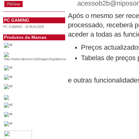
acessob2b@niposo
conta
Após o mesmo ser rece
PC GAMING
processado, receberá p
PC GAMING - AI BUILDER
aceder a todas as funci
Produtos da Marcas
Preços actualizado
Tabelas de preços
e outras funcionalidade